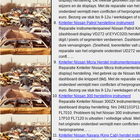
display) herstelling. De meeste gebreken zijn uit
wijzers en de displays. Met de reparatie van het
onderdeel vermijdt men conflicten of herprogr
euro. Bezorg uw stuk tss 9-12u / werkdagen of stuu
8.
Kmteller Nissan Patrol herstelling instrument
Reparatie instrumentenpaneel Nissan Patrol Km
(dashboard display VD272 of EYVC020) herstel
digit / pixels of segmenten verdwenen. Dashbord 
dure vervangingen. (Snelheid, toerenteller valt u
reparatie van het originele onderdeel UD272 v
confl... ...
9.
Kmteller Nissan Micra Herstel instrumentenpaneel 
Reparatie Kmteller Nissan Micra Instrumenten
display) herstelling. Het gebrek op de Nissan Mi
dashboard die knippert (tikt). Met de reparatie v
onderdeel vermijdt men conflicten of herprogr
euro. Bezorg uw stuk tss 9-12u / werkdagen of stu
10.
Kmteller Nissan 300 herstelling instrument
Reparatie Kmteller Nissan 300ZX Instrumentenp
dashboard display herstelling. Nrs 2482101P1
FL7010. Probleem bij het Nissan 300 instrumen
17P10 FL7120 is uitvallen / volledige uitval. Me
het originele onderdeel vermijdt men conflicten 
herprogramme... ...
11.
Kmteller Nissan Navara (King Cab) herstel instrum