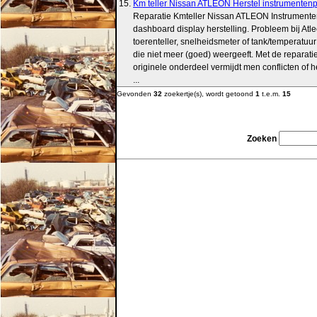
15.
Km teller Nissan ATLEON Herstel instrumenten
Reparatie Kmteller Nissan ATLEON Instrumente
dashboard display herstelling. Probleem bij Atle
toerenteller, snelheidsmeter of tank/temperatuu
die niet meer (goed) weergeeft. Met de reparati
originele onderdeel vermijdt men conflicten of 
...
Gevonden
32
zoekertje(s), wordt getoond
1
t.e.m.
15
Zoeken