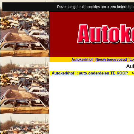
Deze site gebruikt cookies om u een betere br
Autokerkhof
|
Nieuw toegevoegd
|
Lo
Aut
Autokerkhof
::
auto onderdelen TE KOOP
> 