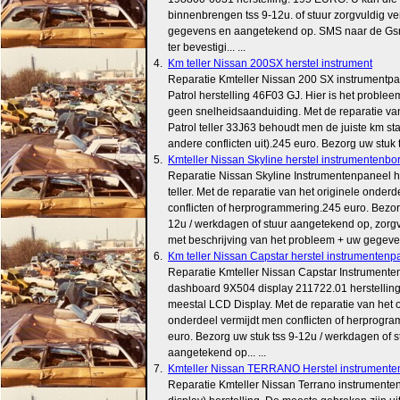
binnenbrengen tss 9-12u. of stuur zorgvuldig ver
gegevens en aangetekend op. SMS naar de G
ter bevestigi... ...
4.
Km teller Nissan 200SX herstel instrument
Reparatie Kmteller Nissan 200 SX instrumentp
Patrol herstelling 46F03 GJ. Hier is het probleem:
geen snelheidsaanduiding. Met de reparatie van
Patrol teller 33J63 behoudt men de juiste km st
andere conflicten uit).245 euro. Bezorg uw stuk ts.
5.
Kmteller Nissan Skyline herstel instrumentenbo
Reparatie Nissan Skyline Instrumentenpaneel he
teller. Met de reparatie van het originele onder
conflicten of herprogrammering.245 euro. Bezor
12u / werkdagen of stuur aangetekend op, zorgv
met beschrijving van het probleem + uw gegevens
6.
Km teller Nissan Capstar herstel instrumentenpan
Reparatie Kmteller Nissan Capstar Instrument
dashboard 9X504 display 211722.01 herstelling
meestal LCD Display. Met de reparatie van het o
onderdeel vermijdt men conflicten of herprogr
euro. Bezorg uw stuk tss 9-12u / werkdagen of s
aangetekend op... ...
7.
Kmteller Nissan TERRANO Herstel instrumente
Reparatie Kmteller Nissan Terrano instrument