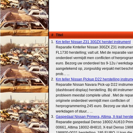
#
Titel
1.
Km teller Nissan Z31 300ZX herstel instrument
Reparatie Kmteller Nissan 300ZX Z31 instrume
FL1730 herstelling; valt uit. Met de reparatie van
onderdeel vermijdt men conflicten of herprogr
euro. Bezorg uw onderdeel tss 9-12u / werkdage
aangetekend op, zorgvuldig verpakt met beschri
prob... ...
2.
Km teller Nissan Pickup D22 herstelling instrum
Reparatie Nissan Navara Pick-up D22 instrum
(dashboard display) herstelling. Bij dit instrume
probleem meestal complete uitval . Met de repar
originele onderdeel vermijdt men conflicten of
herprogrammering.245 euro. Bezorg uw stuk tss
werkdagen of stuur... ...
3.
Gaspedaal Nissan Primera, Altima, X-trail herste..
Reparatie gaspedaal Denso 18002 AU610 Prim
00661, Altima 18002-8H810, X-trail Denso 198
198800-0031 herstelling. 195 EURO. U kan die