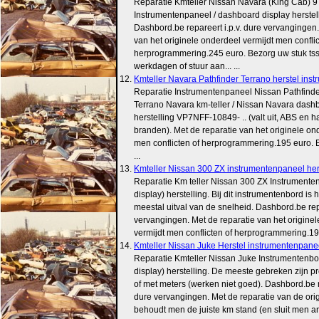
Reparatie Kmteller Nissan Navara (King Cab) 
Instrumentenpaneel / dashboard display herstell
Dashbord.be repareert i.p.v. dure vervangingen.
van het originele onderdeel vermijdt men conflic
herprogrammering.245 euro. Bezorg uw stuk tss
werkdagen of stuur aan... ...
12.
Kmteller Navara Pathfinder Terrano herstel instrum
Reparatie Instrumentenpaneel Nissan Pathfinde
Terrano Navara km-teller / Nissan Navara dash
herstelling VP7NFF-10849- .. (valt uit, ABS en
branden). Met de reparatie van het originele on
men conflicten of herprogrammering.195 euro. Be
...
13.
Kmteller Nissan 300 ZX instrumentenpaneel her
Reparatie Km teller Nissan 300 ZX Instrument
display) herstelling. Bij dit instrumentenbord is
meestal uitval van de snelheid. Dashbord.be repa
vervangingen. Met de reparatie van het origine
vermijdt men conflicten of herprogrammering.195 
14.
Kmteller Nissan Juke Herstel instrumentenpane
Reparatie Kmteller Nissan Juke Instrumentenb
display) herstelling. De meeste gebreken zijn 
of met meters (werken niet goed). Dashbord.be re
dure vervangingen. Met de reparatie van de origi
behoudt men de juiste km stand (en sluit men and