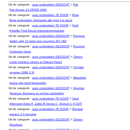
Uit de categorie :
auto onderdelen GEZOCHT
>
Fiat
·
Fiat ducato 14 2500D 1995
Uit de categorie :
auto onderdelen TE KOOP
>
Bmw
·
Bmw onderdelen 2dehands alle type,s in stock
Uit de categorie :
auto onderdelen TE KOOP
>
Ford
·
Kmteller Ford Escort instrumentenpaneel
Uit de categorie :
auto onderdelen GEZOCHT
>
Peugeot
·
stalen velg 15 duim voor peugeot 307 HDI
Uit de categorie :
auto onderdelen GEZOCHT
>
Peugeot
·
Computer motor
Uit de categorie :
auto onderdelen GEZOCHT
>
Citroen
·
Leder interieur citroen zx 5deurs Fase2
Uit de categorie :
auto onderdelen GEZOCHT
>
Chrysler
·
voyager 1998 3.3l
Uit de categorie :
auto onderdelen GEZOCHT
>
Mitsubishi
·
space star stoel bestuurder
Uit de categorie :
auto onderdelen GEZOCHT
>
Hyundai
·
Terracan: Bumpers en rechter achterlicht
Uit de categorie :
auto onderdelen TE KOOP
>
Opel
·
Alternator Astra H, Zafira B Vectra C, Signum 1,9 CDTI
Uit de categorie :
auto onderdelen TE KOOP
>
Renault
·
espace 2.0 benzine
Uit de categorie :
auto onderdelen GEZOCHT
>
Citroen
·
Stuurhuis
Uit de categorie :
auto onderdelen GEZOCHT
>
Audi