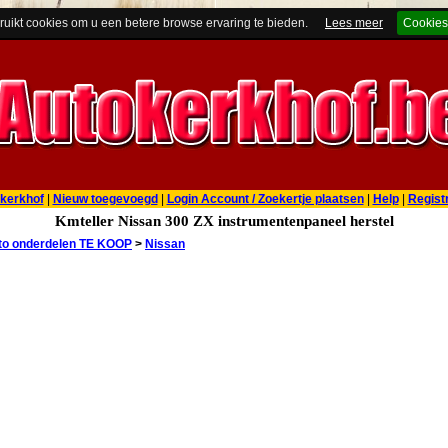
ruikt cookies om u een betere browse ervaring te bieden.
Lees meer
Cookies
kerkhof
|
Nieuw toegevoegd
|
Login Account / Zoekertje plaatsen
|
Help
|
Regist
Kmteller Nissan 300 ZX instrumentenpaneel herstel
to onderdelen TE KOOP
>
Nissan