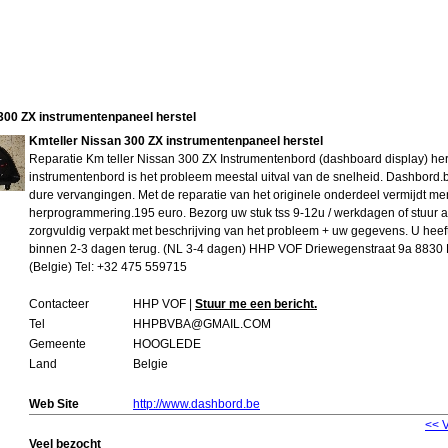
300 ZX instrumentenpaneel herstel
Kmteller Nissan 300 ZX instrumentenpaneel herstel
Reparatie Km teller Nissan 300 ZX Instrumentenbord (dashboard display) herste
instrumentenbord is het probleem meestal uitval van de snelheid. Dashbord.be
dure vervangingen. Met de reparatie van het originele onderdeel vermijdt men
herprogrammering.195 euro. Bezorg uw stuk tss 9-12u / werkdagen of stuur 
zorgvuldig verpakt met beschrijving van het probleem + uw gegevens. U hee
binnen 2-3 dagen terug. (NL 3-4 dagen) HHP VOF Driewegenstraat 9a 88
(Belgie) Tel: +32 475 559715
Contacteer
HHP VOF |
Stuur me een bericht.
Tel
HHPBVBA@GMAIL.COM
Gemeente
HOOGLEDE
Land
Belgie
Web Site
http://www.dashbord.be
<< 
Veel bezocht