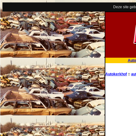
Deze site geb
Auto
Autokerkhof
::
au