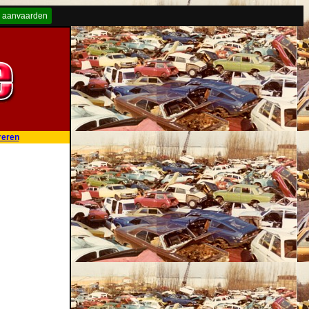
 aanvaarden
reren