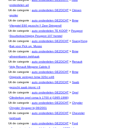
·
onderdelen a4
Uit de categorie :
auto onderdelen GEZOCHT
>
Citroen
·
spoiler
Uit de categorie :
auto onderdelen GEZOCHT
>
Bmw
·
Vliegwiel E60 gezocht !! Zeer Dringend!
Uit de categorie :
auto onderdelen TE KOOP
>
Peugeot
·
Stuurbekrachtiging Peugeot 107 herstel
Uit de categorie :
auto onderdelen GEZOCHT
>
SsangYong
·
Bak voor Pick up. Musso
Uit de categorie :
auto onderdelen GEZOCHT
>
Bmw
·
afneembaren trekhaak
Uit de categorie :
auto onderdelen GEZOCHT
>
Renault
·
Velg Renault Megane Cabrio II
Uit de categorie :
auto onderdelen GEZOCHT
>
Bmw
·
Originele veringen bmw 320ci e46
Uit de categorie :
auto onderdelen GEZOCHT
>
Saab
·
gezocht saab trionic t 8
Uit de categorie :
auto onderdelen GEZOCHT
>
Opel
·
Cilinderkop opel corsa b 1700 d (1995-1996)
Uit de categorie :
auto onderdelen GEZOCHT
>
Chrysler
·
Chrysler Voyager bj 08/2001
Uit de categorie :
auto onderdelen GEZOCHT
>
Chevrolet
·
trekhaak
Uit de categorie :
auto onderdelen GEZOCHT
>
Ford