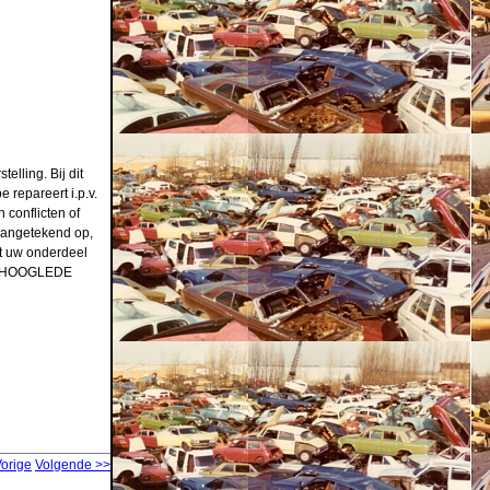
lling. Bij dit
 repareert i.p.v.
 conflicten of
aangetekend op,
ft uw onderdeel
30 HOOGLEDE
Vorige
Volgende >>