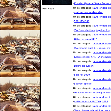
·
Kmteller Hyundai Santa Fe Hers
Uit de categorie :
auto onderde
Hits: 4959
·
opel vectra c onderdelen
Uit de categorie :
auto onderde
·
530i M54B30
Uit de categorie :
auto onderde
·
VW Bora - buitenspiegel rechts
Uit de categorie :
auto onderde
·
Uitlaat peugeot 307 cc
Uit de categorie :
auto onderde
·
Waterpomp opel 17D isussu mot
Uit de categorie :
auto onderde
·
Kilometerteller XANTIA snelhei
Uit de categorie :
auto onderde
·
Deur Ford Escort.
Uit de categorie :
auto onderde
·
polo fox 1999
Uit de categorie :
auto onderde
·
gezocht spiegel
Uit de categorie :
auto onderde
·
Gezocht:Xenon koplampen voor 
Uit de categorie :
auto onderde
·
trekhaak xsara 19 TD bj 1998
Uit de categorie :
auto onderde
·
Twee nieuwe achterlichten voor 