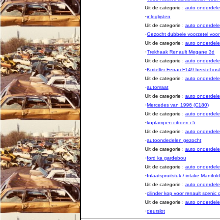
Uit de categorie :
auto onderde
·
inleglijsten
Uit de categorie :
auto onderde
·
Gezocht dubbele voorzetel voor 
Uit de categorie :
auto onderde
·
Trekhaak Renault Megane 3d
Uit de categorie :
auto onderde
·
Kmteller Ferrari F149 herstel i
Uit de categorie :
auto onderde
·
automaat
Uit de categorie :
auto onderde
·
Mercedes van 1996 (C180)
Uit de categorie :
auto onderde
·
koplampen citroen c5
Uit de categorie :
auto onderde
·
autoondedelen gezocht
Uit de categorie :
auto onderde
·
ford ka gardebou
Uit de categorie :
auto onderde
·
Inlaatspruitstuk / intake Manifold
Uit de categorie :
auto onderde
·
cilinder kop voor renault scenic 
Uit de categorie :
auto onderde
·
deurslot