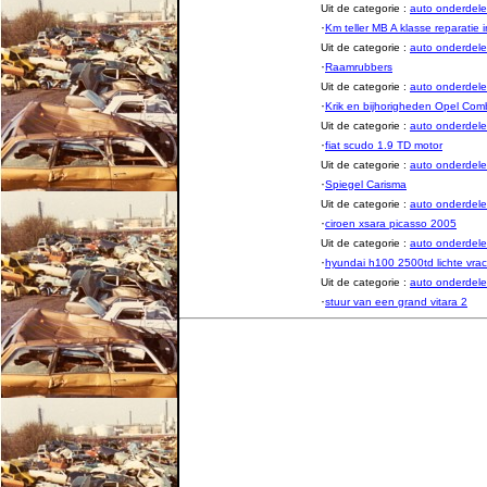
Uit de categorie :
auto onderde
·
Km teller MB A klasse reparatie
Uit de categorie :
auto onderde
·
Raamrubbers
Uit de categorie :
auto onderde
·
Krik en bijhorigheden Opel Co
Uit de categorie :
auto onderde
·
fiat scudo 1.9 TD motor
Uit de categorie :
auto onderde
·
Spiegel Carisma
Uit de categorie :
auto onderde
·
ciroen xsara picasso 2005
Uit de categorie :
auto onderde
·
hyundai h100 2500td lichte vra
Uit de categorie :
auto onderde
·
stuur van een grand vitara 2