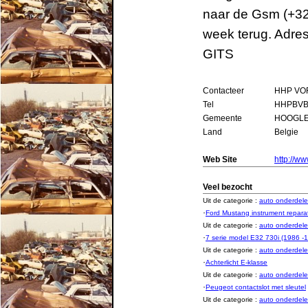
naar de Gsm (+32
week terug. Adr
GITS
Contacteer
HHP VOF
Tel
HHPBVB
Gemeente
HOOGL
Land
Belgie
Web Site
http://w
Veel bezocht
Uit de categorie :
auto onderde
·
Ford Mustang instrument repara
Uit de categorie :
auto onderde
·
7 serie model E32 730i (1986 -
Uit de categorie :
auto onderde
·
Achterlicht E-klasse
Uit de categorie :
auto onderde
·
Peugeot contactslot met sleutel
Uit de categorie :
auto onderde