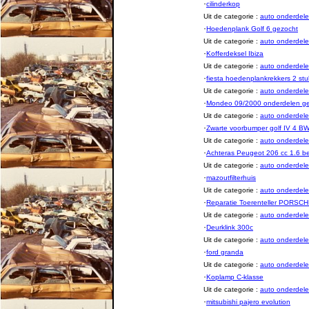
·
cilinderkop
Uit de categorie :
auto onderde
·
Hoedenplank Golf 6 gezocht
Uit de categorie :
auto onderde
·
Kofferdeksel Ibiza
Uit de categorie :
auto onderde
·
fiesta hoedenplankrekkers 2 st
Uit de categorie :
auto onderde
·
Mondeo 09/2000 onderdelen g
Uit de categorie :
auto onderde
·
Zwarte voorbumper golf IV 4 B
Uit de categorie :
auto onderde
·
Achteras Peugeot 206 cc 1.6 b
Uit de categorie :
auto onderde
·
mazoutfilterhuis
Uit de categorie :
auto onderde
·
Reparatie Toerenteller PORSC
Uit de categorie :
auto onderde
·
Deurklink 300c
Uit de categorie :
auto onderde
·
ford granda
Uit de categorie :
auto onderde
·
Koplamp C-klasse
Uit de categorie :
auto onderde
·
mitsubishi pajero evolution