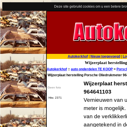
Deze site gebruikt cookies om u een betere br
Autokerkhof
|
Nieuw toegevoegd
|
Lo
Wijzerplaat herstelli
Autokerkhof
::
auto onderdelen TE KOOP
>
Porsc
Wijzerplaat herstelling Porsche Oliedrukmeter 9
Wijzerplaat hers
Geen foto
964641103
Hits: 2371
Vernieuwen van uw
meter is mogelijk
van de verklikker
aangetekend in de