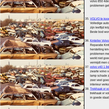
volvo 850 4de
problemen ge
35.
VOLVO te koo
Volledige aut
zijn leeftijd k
Beste bod wor
36.
Kmteller Volv
Reparatie Kmt
herstelling km
problemen met
werkt niet goe
vermijdt men co
37.
volvo v40 1.9
zwarte volvo v
lamp schade z
zeer veel goe
interieur verk
38.
Trekhaak vr v
trekhaak vr vo
in goede staat