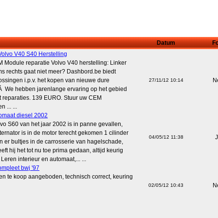
Datum
Fo
lvo V40 S40 Herstelling
 Module reparatie Volvo V40 herstelling: Linker
oms rechts gaat niet meer? Dashbord.be biedt
ssingen i.p.v. het kopen van nieuwe dure
N
27/11/12 10:14
!Â We hebben jarenlange ervaring op het gebied
t reparaties. 139 EURO. Stuur uw CEM
... ...
omaat diesel 2002
lvo S60 van het jaar 2002 is in panne gevallen,
ternator is in de motor terecht gekomen 1 cilinder
J
04/05/12 11:38
ijn er bultjes in de carrosserie van hagelschade,
eft hij het tot nu toe prima gedaan, altijd keurig
eren interieur en automaat,... ...
mpleet bwj '97
en te koop aangeboden, technisch correct, keuring
N
02/05/12 10:43