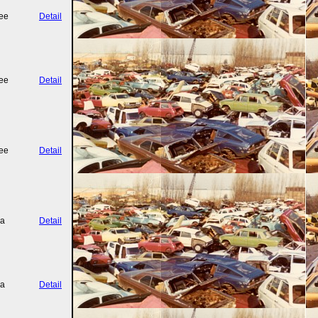
ee
Detail
ee
Detail
ee
Detail
a
Detail
a
Detail