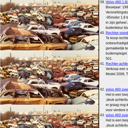
39.
Volvo 460 1.8i
Bouwjaar: 199
Versnellingsb
-95motor 1.8 
in zijn geheel
buitenkleur bl
40.
Rechtse voord
Te koop recht
onbeschadigd m
gemakkelijk te
buitenspiegel.
501.
41.
Rechter-achte
Verkoop een s
Model 2008, T
42.
volvo 460 ove
Het is een bei
,deuk achterb
er graag nog k
voor verdere i
43.
volvo 460 ove
Het is een bei
,deuk achterb