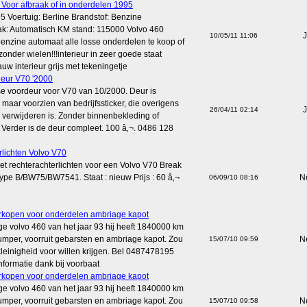
 Voor afbraak of in onderdelen 1995
5 Voertuig: Berline Brandstof: Benzine
ak: Automatisch KM stand: 115000 Volvo 460
J
10/05/11 11:06
benzine automaat alle losse onderdelen te koop of
 zonder wielen!!!interieur in zeer goede staat
auw interieur grijs met tekeningetje
eur V70 '2000
se voordeur voor V70 van 10/2000. Deur is
aar voorzien van bedrijfssticker, die overigens
J
26/04/11 02:14
 verwijderen is. Zonder binnenbekleding of
 Verder is de deur compleet. 100 â‚¬. 0486 128
rlichten Volvo V70
et rechterachterlichten voor een Volvo V70 Break
ype B/BW75/BW7541. Staat : nieuw Prijs : 60 â‚¬
N
06/09/10 08:16
rkopen voor onderdelen ambriage kapot
ge volvo 460 van het jaar 93 hij heeft 1840000 km
umper, voorruit gebarsten en ambriage kapot. Zou
N
15/07/10 09:59
leinigheid voor willen krijgen. Bel 0487478195
nformatie dank bij voorbaat
rkopen voor onderdelen ambriage kapot
ge volvo 460 van het jaar 93 hij heeft 1840000 km
umper, voorruit gebarsten en ambriage kapot. Zou
N
15/07/10 09:58