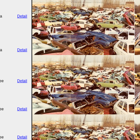
a
Detail
a
Detail
ee
Detail
ee
Detail
ee
Detail