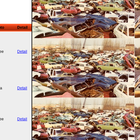
to
Detail
ee
Detail
a
Detail
ee
Detail