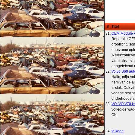
#
Titel
31.
CEM Module Vo
Reparatie CEM
grootlicht / s
duurzame oplo
Â elektronica
van instrumen
aangetekend en 
32.
Volvo S60 aut
Hallo, mijn Vo
riem van de al
is stuk. Ook z
voor de rest he
onderhouden. L
33.
VOLVO V70 ko
volledige wag
OK
34.
te koop