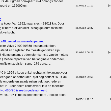
urs kleur groen bouwjaar 1994 onlangs zonder
keurd en 152000km
N
13/04/12 01:12
p
o te koop. Van 1992, maar slecht 93011 km. Door
rijg ik hem niet verkocht. Is nog gekeurd tot in mei.
N
28/02/12 02:37
dt verkocht.
o 740 herstel instrumentenpaneel
eller Volvo 740/940/850 instrumentenbord
-stand en dagteller. De meeste gebreken zijn
N
31/01/12 06:23
 kilometerstand / odometer (soms 1 van de meters
d.) Met de reparatie van het originele onderdeel,
nflicten zoals km stand. 179 euro... ...
d
40 bj 1999 e koop enkel rechterachtekant net voor
eer goed onderhouden, rijdt nog perfect 261D km
J
19/01/12 09:58
de onderdelen zwarte ruiten trekhaak, lederen
oopt in 1keer neem contect voor foto en meet info
olvo 460-'95 is reeds gedemonteerd
lvo 460-'95 is reeds gedemonteerd 7 polige pries
J
10/05/11 11:10