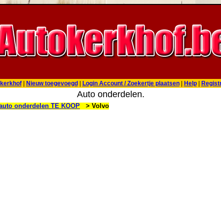
kerkhof
|
Nieuw toegevoegd
|
Login Account / Zoekertje plaatsen
|
Help
|
Regist
Auto onderdelen.
auto onderdelen TE KOOP
> Volvo