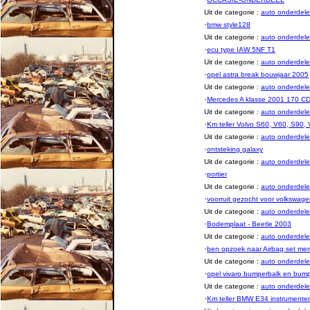
Uit de categorie :
auto onderde
·
bmw style128
Uit de categorie :
auto onderde
·
ecu type IAW 5NF T1
Uit de categorie :
auto onderde
·
opel astra break bouwjaar 2005
Uit de categorie :
auto onderde
·
Mercedes A klasse 2001 170 CD
Uit de categorie :
auto onderde
·
Km teller Volvo S60, V60, S90, 
Uit de categorie :
auto onderde
·
ontsteking galaxy
Uit de categorie :
auto onderde
·
portier
Uit de categorie :
auto onderde
·
voorruit gezocht voor volkswage
Uit de categorie :
auto onderde
·
Bodemplaat - Beetle 2003
Uit de categorie :
auto onderde
·
ben opzoek naar Airbag set me
Uit de categorie :
auto onderde
·
opel vivaro bumperbalk en bum
Uit de categorie :
auto onderde
·
Km teller BMW E34 instrumenten