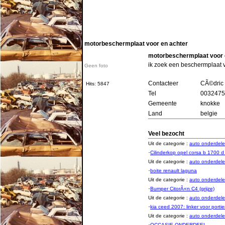
motorbeschermplaat voor en achter
motorbeschermplaat voor 
ik zoek een beschermplaat vo
Geen foto
Contacteer
CÃ©dric 
Hits: 5847
Tel
0032475
Gemeente
knokke
Land
belgie
Veel bezocht
Uit de categorie :
auto onderde
·
Cilinderkop opel corsa b 1700 
Uit de categorie :
auto onderde
·
boite renault laguna
Uit de categorie :
auto onderde
·
Bumper CitorÃ«n C4 (grijze)
Uit de categorie :
auto onderde
·
kia ceed 2007: linker voor porti
Uit de categorie :
auto onderde
·
OCCASIE-ONDERDEEL