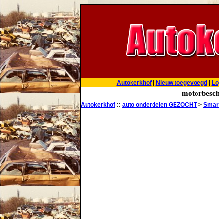
Autokerkhof
|
Nieuw toegevoegd
|
Lo
motorbesch
Autokerkhof
::
auto onderdelen GEZOCHT
>
Smar