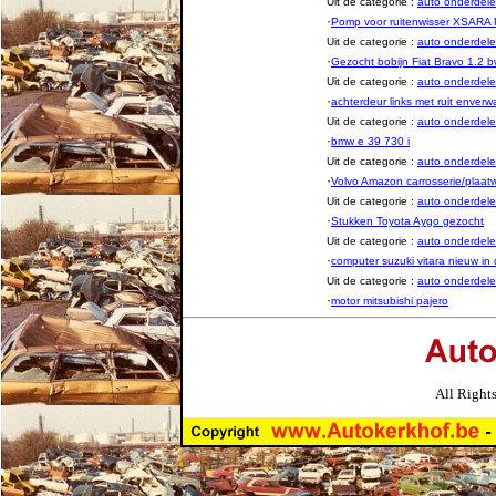
Uit de categorie :
auto onderde
·
Pomp voor ruitenwisser XSARA
Uit de categorie :
auto onderde
·
Gezocht bobijn Fiat Bravo 1.2 
Uit de categorie :
auto onderde
·
achterdeur links met ruit enver
Uit de categorie :
auto onderde
·
bmw e 39 730 i
Uit de categorie :
auto onderde
·
Volvo Amazon carrosserie/plaat
Uit de categorie :
auto onderde
·
Stukken Toyota Aygo gezocht
Uit de categorie :
auto onderde
·
computer suzuki vitara nieuw in
Uit de categorie :
auto onderde
·
motor mitsubishi pajero
All Right