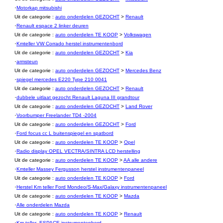
·
Motorkap mitsubishi
Uit de categorie :
auto onderdelen GEZOCHT
>
Renault
·
Renault espace 2 linker deuren
Uit de categorie :
auto onderdelen TE KOOP
>
Volkswagen
·
Kmteller VW Corrado herstel instrumentenbord
Uit de categorie :
auto onderdelen GEZOCHT
>
Kia
·
armsteun
Uit de categorie :
auto onderdelen GEZOCHT
>
Mercedes Benz
·
spiegel mercedes E220 Type 210 0041
Uit de categorie :
auto onderdelen GEZOCHT
>
Renault
·
dubbele uitlaat gezocht Renault Laguna III grandtour
Uit de categorie :
auto onderdelen GEZOCHT
>
Land Rover
·
Voorbumper Freelander TD4 -2004
Uit de categorie :
auto onderdelen GEZOCHT
>
Ford
·
Ford focus cc L buitenspiegel en spatbord
Uit de categorie :
auto onderdelen TE KOOP
>
Opel
·
Radio display OPEL VECTRA/SINTRA LCD herstelling
Uit de categorie :
auto onderdelen TE KOOP
>
AA alle andere
·
Kmteller Massey Fergusson herstel instrumentenpaneel
Uit de categorie :
auto onderdelen TE KOOP
>
Ford
·
Herstel Km teller Ford Mondeo/S-Max/Galaxy instrumentenpaneel
Uit de categorie :
auto onderdelen TE KOOP
>
Mazda
·
Alle onderdelen Mazda
Uit de categorie :
auto onderdelen TE KOOP
>
Renault
·
Km teller -ESPACE instrumentenbord