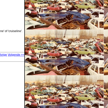
e' of 'cruiseline'.
Vorige
Volgende >>