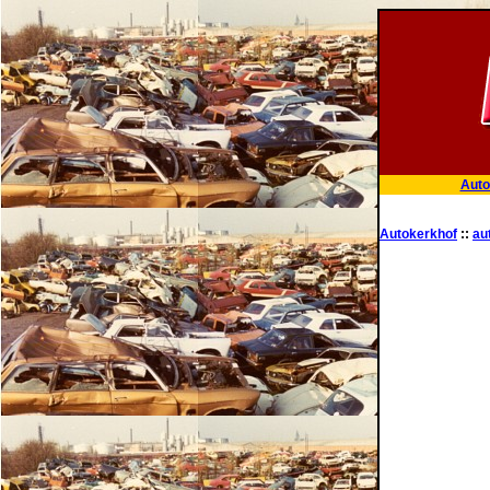
Auto
Autokerkhof
::
au