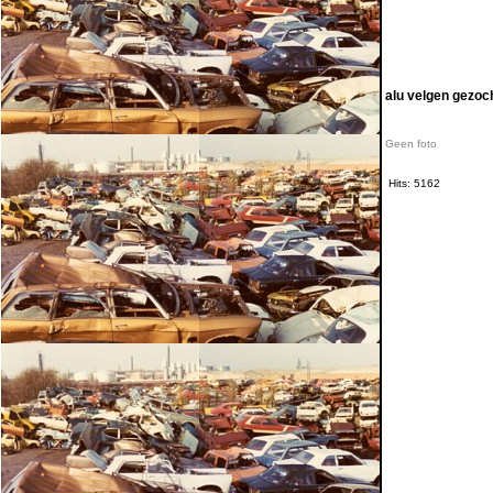
alu velgen gezoc
Geen foto
Hits: 5162