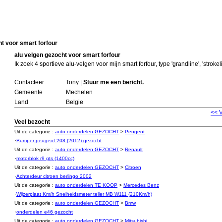
ht voor smart forfour
alu velgen gezocht voor smart forfour
Ik zoek 4 sportieve alu-velgen voor mijn smart forfour, type 'grandline', 'strokelin
Contacteer
Tony |
Stuur me een bericht.
Gemeente
Mechelen
Land
Belgie
<< 
Veel bezocht
Uit de categorie :
auto onderdelen GEZOCHT
>
Peugeot
·
Bumper peugeot 208 (2012) gezocht
Uit de categorie :
auto onderdelen GEZOCHT
>
Renault
·
motorblok r9 gts (1400cc)
Uit de categorie :
auto onderdelen GEZOCHT
>
Citroen
·
Achterdeur citroen berlingo 2002
Uit de categorie :
auto onderdelen TE KOOP
>
Mercedes Benz
·
Wijzerplaat Km/h Snelheidsmeter teller MB W111 (210Km/h)
Uit de categorie :
auto onderdelen GEZOCHT
>
Bmw
·
onderdelen e46 gezocht
Uit de categorie :
auto onderdelen GEZOCHT
>
Mitsubishi