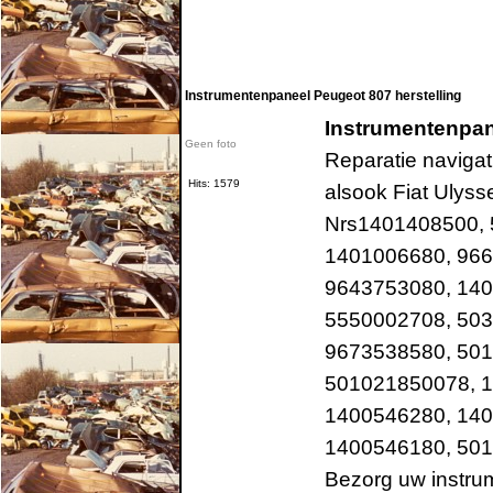
Instrumentenpaneel Peugeot 807 herstelling
Instrumentenpan
Geen foto
Reparatie navigat
Hits: 1579
alsook Fiat Ulyss
Nrs1401408500, 
1401006680, 96
9643753080, 140
5550002708, 503
9673538580, 50
501021850078, 1
1400546280, 140
1400546180, 501
Bezorg uw instrum