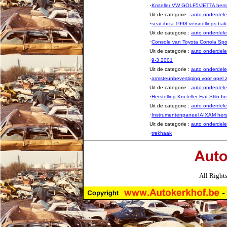
·
Kmteller VW GOLF5/JETTA herst
Uit de categorie :
auto onderde
·
seat ibiza 1998 versnellings bak
Uit de categorie :
auto onderde
·
Console van Toyota Corrola Spo
Uit de categorie :
auto onderde
·
9-3 2001
Uit de categorie :
auto onderde
·
armsteunbevestiging voor opel 
Uit de categorie :
auto onderde
·
Herstelling Km-teller Fiat Stilo 
Uit de categorie :
auto onderde
·
Instrumentenpaneel AIXAM herst
Uit de categorie :
auto onderde
·
trekhaak
All Right