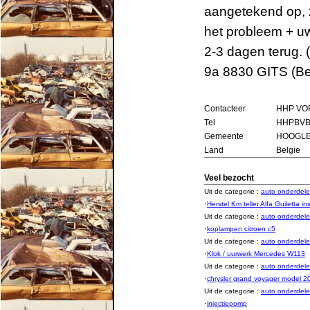
aangetekend op, z
het probleem + u
2-3 dagen terug.
9a 8830 GITS (Be
Contacteer
HHP VOF
Tel
HHPBVB
Gemeente
HOOGL
Land
Belgie
Veel bezocht
Uit de categorie :
auto onderde
·
Herstel Km teller Alfa Guiletta 
Uit de categorie :
auto onderde
·
koplampen citroen c5
Uit de categorie :
auto onderde
·
Klok / uurwerk Mercedes W113
Uit de categorie :
auto onderde
·
chrysler grand voyager model 2
Uit de categorie :
auto onderde
·
injectiepomp