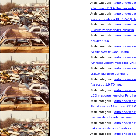
Uit de categorie :
auto onderde
·
alfa romeo 159 koffer van seda
Uit de categorie :
auto onderde
·
losse onderdelen CORSA A (1st
Uit de categorie :
auto onderde
·
2 vierseizoensbanden Michelin
Uit de categorie :
auto onderde
·
peugeot 206
Uit de categorie :
auto onderde
·
Suzuki swift te koop (1998)
Uit de categorie :
auto onderde
·
Km teller Display Mercedes VAN
Uit de categorie :
auto onderde
·
Galaxy luchtfilter behuizing
Uit de categorie :
auto onderde
·
fiat scudo 1.9 TD motor
Uit de categorie :
auto onderde
·
LCD in strepen km teller Ford her
Uit de categorie :
auto onderde
·
Benzinemeter Mercedes W111-
Uit de categorie :
auto onderde
·
l achter deur Honda concerto
Uit de categorie :
auto onderde
·
okkazie spoiler voor Saab 9-5
Uit de categorie :
auto onderde