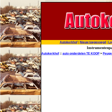
Autokerkhof
|
Nieuw toegevoegd
|
Lo
Instrumentenpa
Autokerkhof
::
auto onderdelen TE KOOP
>
Peuge