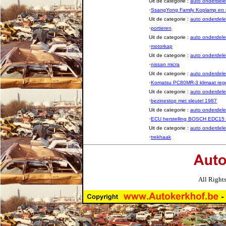
Uit de categorie :
auto onderde
·
SsangYong Family Koplamp en 
Uit de categorie :
auto onderde
·
portieren
Uit de categorie :
auto onderde
·
motorkap
Uit de categorie :
auto onderde
·
nissan micra
Uit de categorie :
auto onderde
·
Komatsu PC80MR-3 klimaat regel
Uit de categorie :
auto onderde
·
bezinestop met sleutel 1987
Uit de categorie :
auto onderde
·
ECU herstelling BOSCH EDC15
Uit de categorie :
auto onderde
·
trekhaak
All Right