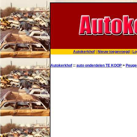
Autokerkhof
|
Nieuw toegevoegd
|
Lo
Autokerkhof
::
auto onderdelen TE KOOP
>
Peuge