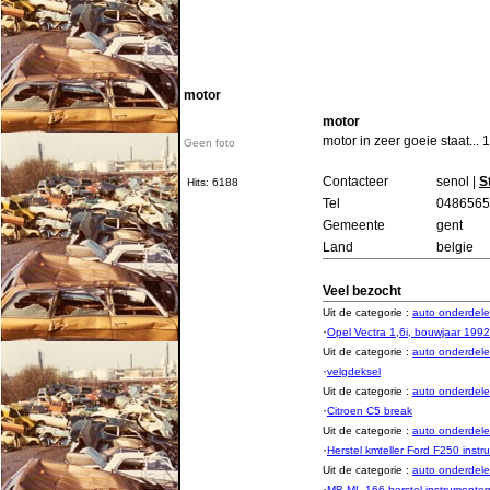
motor
motor
motor in zeer goeie staat...
Geen foto
Contacteer
senol |
S
Hits: 6188
Tel
0486565
Gemeente
gent
Land
belgie
Veel bezocht
Uit de categorie :
auto onderde
·
Opel Vectra 1,6i, bouwjaar 1992
Uit de categorie :
auto onderde
·
velgdeksel
Uit de categorie :
auto onderde
·
Citroen C5 break
Uit de categorie :
auto onderde
·
Herstel kmteller Ford F250 inst
Uit de categorie :
auto onderde
·
MB ML 166 herstel instrumente