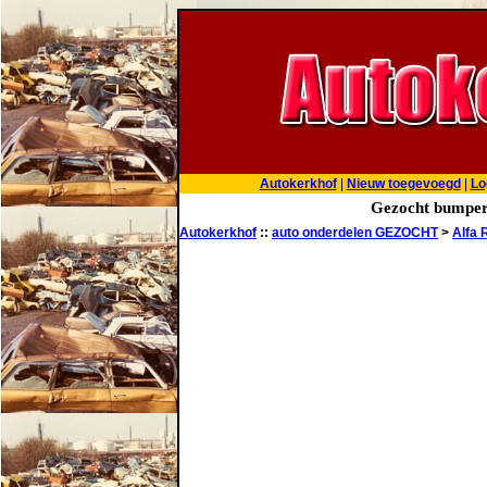
Autokerkhof
|
Nieuw toegevoegd
|
Lo
Gezocht bumpers
Autokerkhof
::
auto onderdelen GEZOCHT
>
Alfa