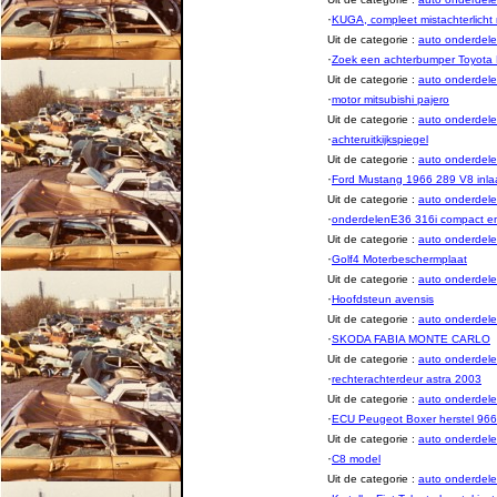
·
KUGA, compleet mistachterlicht 
Uit de categorie :
auto onderde
·
Zoek een achterbumper Toyota
Uit de categorie :
auto onderde
·
motor mitsubishi pajero
Uit de categorie :
auto onderde
·
achteruitkijkspiegel
Uit de categorie :
auto onderde
·
Ford Mustang 1966 289 V8 inlaa
Uit de categorie :
auto onderde
·
onderdelenE36 316i compact e
Uit de categorie :
auto onderde
·
Golf4 Moterbeschermplaat
Uit de categorie :
auto onderde
·
Hoofdsteun avensis
Uit de categorie :
auto onderde
·
SKODA FABIA MONTE CARLO
Uit de categorie :
auto onderde
·
rechterachterdeur astra 2003
Uit de categorie :
auto onderde
·
ECU Peugeot Boxer herstel 96
Uit de categorie :
auto onderde
·
C8 model
Uit de categorie :
auto onderde