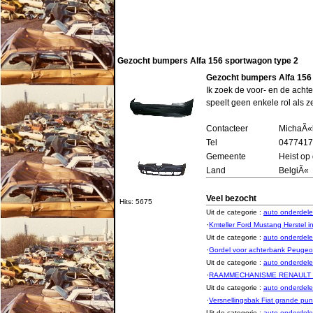
Gezocht bumpers Alfa 156 sportwagon type 2
Gezocht bumpers Alfa 156
Ik zoek de voor- en de ach
speelt geen enkele rol als z
Contacteer
MichaÃ«l
Tel
0477417
Gemeente
Heist op
Land
BelgiÃ«
Veel bezocht
Hits: 5675
Uit de categorie :
auto onderde
·
Kmteller Ford Mustang Herstel 
Uit de categorie :
auto onderde
·
Gordel voor achterbank Peugeo
Uit de categorie :
auto onderde
·
RAAMMECHANISME RENAULT 
Uit de categorie :
auto onderde
·
Versnellingsbak Fiat grande pu
Uit de categorie :
auto onderde