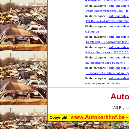
·
Kmteller Fiat Talento herstel in
Uit de categorie :
auto onderde
·
voorbumper Mitsubishi L200 - t
Uit de categorie :
auto onderde
·
CV Pomp Audi A3 8DO 862 257
Uit de categorie :
auto onderde
·
zij deuren
Uit de categorie :
auto onderde
·
Herstelling LCD display km telle
Uit de categorie :
auto onderde
·
inlaatcollector van golf 3 2.0l 16
Uit de categorie :
auto onderde
·
automatische airco bediening
Uit de categorie :
auto onderde
·
Tussenschot dubbele cabine H
Uit de categorie :
auto onderde
·
citroen jumper contactslot
All Right