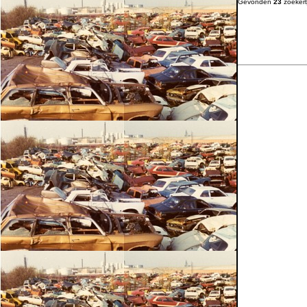
Gevonden
23
zoekert