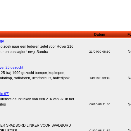
Datum
Fo
ige
 op zoek naar een lederen zetel voor Rover 216
eur en passagier ! mvg. Sandra
N
21/04/09 08:30
ver 25 gezocht
r 25 bwj 1999 gezocht bumper, koplmpen,
torkap, radiatoren, uchtfiterhuis, batterijbak
N
13/11/08 09:40
io 97'
uitenste deurklinken van een 216 van 97' in het
rlos
N
06/10/08 11:30
TER SPADBORD LINKER VOOR SPADBORD
IGE LEDER
N
01/09/08 11:35