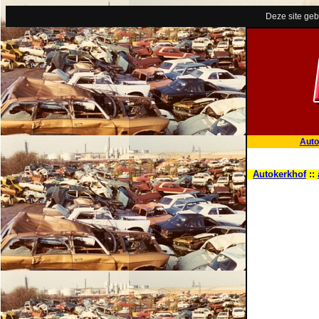
Deze site geb
Auto
Autokerkhof
::