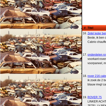
#
Titel
16.
Zetel leder be
Beste, ik ben
Cabrio chauff
17.
onderdelen ro
voorkant rove
voorpaneel, mo
18.
rover 216 cabr
ik zoek de 2 b
blauw mvg! ca
19.
ROVER 75
LINKER ACH
ZETEL LV BE