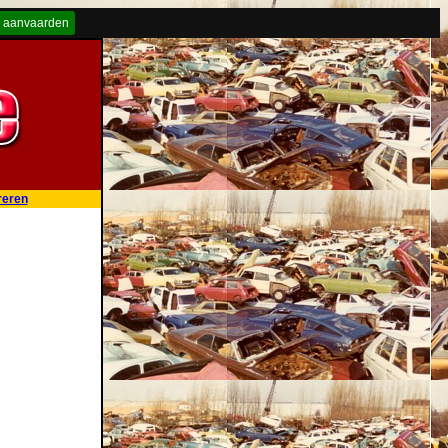
 aanvaarden
reren