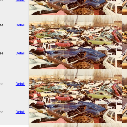
ee
Detail
ee
Detail
ee
Detail
ee
Detail