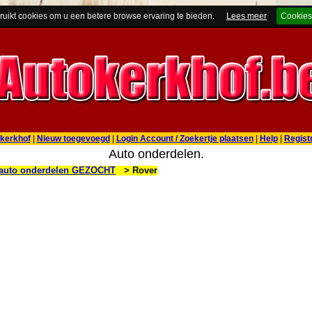
ruikt cookies om u een betere browse ervaring te bieden.
Lees meer
Cookies
kerkhof
|
Nieuw toegevoegd
|
Login Account / Zoekertje plaatsen
|
Help
|
Regist
Auto onderdelen.
auto onderdelen GEZOCHT
> Rover