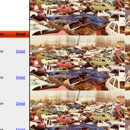
to
Detail
ee
Detail
ee
Detail
ee
Detail
ee
Detail