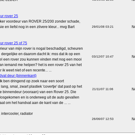
ur rover 25
inker voordeur van ROVER 25/200 zonder schade,
e en liefst nog in een zilvere kleur... mvg Bart
N
29/01/08 03:21
eur rover 25 of 75
erieur van mijn rover is nogal beschadigd, scheuren
n dergelijke en daarom dacht ik: mss dat ik op een
N
03/12/07 10:47
el een rover zou kunnen vinden met nog een mooi
. kan iemand me helpen? het is een rover 25 van het
ik weet niet of een recente... ...
vat deur (binnenkant)
 Ik ben dringend op zoek naar een soort
lang, smal, zwart plastiek 'covertje' dat past op het
N
21/11/07 11:06
e binnendeur (vooraan) van een Rover 25. Die
t losgekomen en is onderweg uit de auto gevallen
aat om het handvat aan de kant van de ... ...
, intercooler, radiator
N
26/06/07 12:53