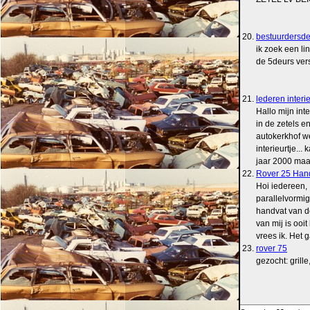
20.
bestuurdersde
ik zoek een l
de 5deurs versi
21.
lederen interi
Hallo mijn int
in de zetels e
autokerkhof w
interieurtje..
jaar 2000 maar 
22.
Rover 25 Hand
Hoi iedereen,
parallelvormig 
handvat van d
van mij is ooi
vrees ik. Het g
23.
rover 75
gezocht: grille