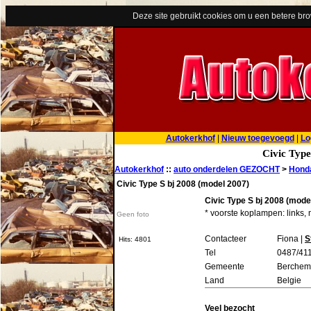
Deze site gebruikt cookies om u een betere br
Autokerkhof
|
Nieuw toegevoegd
|
Lo
Civic Type
Autokerkhof
::
auto onderdelen GEZOCHT
>
Hond
Civic Type S bj 2008 (model 2007)
Civic Type S bj 2008 (mode
* voorste koplampen: links,
Geen foto
Contacteer
Fiona |
S
Hits: 4801
Tel
0487/41
Gemeente
Berchem
Land
Belgie
Veel bezocht