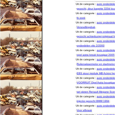
Uit de categorie :
auto onderde
·
gezocht, deur bagette 320d tou
Uit de categorie :
auto onderde
·
Ik zoek
Uit de categorie :
auto onderde
·
Versnellingsbak
Uit de categorie :
auto onderde
·
gezocht achterbump+originaal 
Uit de categorie :
auto onderde
·
onderdelen vito 2/2000
Uit de categorie :
auto onderde
·
opel astra break bouwjaar 2005
Uit de categorie :
auto onderde
·
Ruitenwissermotor en startmo
Uit de categorie :
auto onderde
·
EBS stuur module MB Actros he
Uit de categorie :
auto onderde
·
VOORRUIT Opel Astra bouwjaa
Uit de categorie :
auto onderde
·
set sloten Renault Megane Sce
Uit de categorie :
auto onderde
·
injector gezocht BMW 1994
Uit de categorie :
auto onderde
·
Voor afbraak
Uit de categorie :
auto onderde