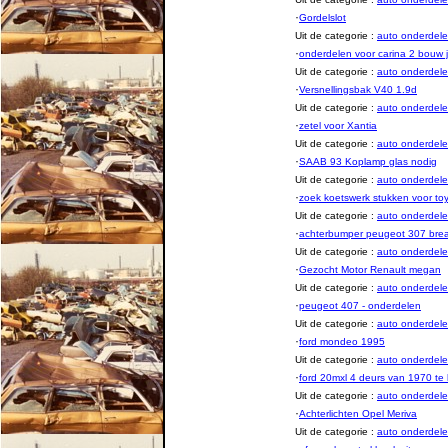
·
Gordelslot
Uit de categorie :
auto onderde
·
onderdelen voor carina 2 bouw 
Uit de categorie :
auto onderde
·
Versnellingsbak V40 1.9d
Uit de categorie :
auto onderde
·
zetel voor Xantia
Uit de categorie :
auto onderde
·
SAAB 93 Koplamp glas nodig
Uit de categorie :
auto onderde
·
zoek koetswerk stukken voor to
Uit de categorie :
auto onderde
·
achterbumper peugeot 307 bre
Uit de categorie :
auto onderde
·
Gezocht Motor Renault megan
Uit de categorie :
auto onderde
·
peugeot 407 - onderdelen
Uit de categorie :
auto onderde
·
ford mondeo 1995
Uit de categorie :
auto onderde
·
ford 20mxl 4 deurs van 1970 te
Uit de categorie :
auto onderde
·
Achterlichten Opel Meriva
Uit de categorie :
auto onderde