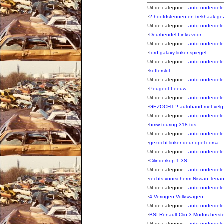
Uit de categorie :
auto onderde
·
2 hoofdsteunen en trekhaak ge
Uit de categorie :
auto onderde
·
Deurhendel Links voor
Uit de categorie :
auto onderde
·
ford galaxy linker spiegel
Uit de categorie :
auto onderde
·
kofferslot
Uit de categorie :
auto onderde
·
Peugeot Leeuw
Uit de categorie :
auto onderde
·
GEZOCHT !! autoband met velg
Uit de categorie :
auto onderde
·
bmw touring 318 tds
Uit de categorie :
auto onderde
·
gezocht linker deur opel corsa
Uit de categorie :
auto onderde
·
Cilinderkop 1.3S
Uit de categorie :
auto onderde
·
rechts voorscherm Nissan Terra
Uit de categorie :
auto onderde
·
4 Veringen Volkswagen
Uit de categorie :
auto onderde
·
BSI Renault Clio 3 Modus herst
Uit de categorie :
auto onderde