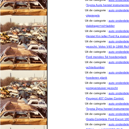
·
Toyota Auris herstel instrument
Uit de categorie :
auto onderde
·
zijspiegels
Uit de categorie :
auto onderde
·
dakdrager+rol+ladder
Uit de categorie :
auto onderde
·
Herstel Km teller Ford Ka instr
Uit de categorie :
auto onderde
·
gezocht: Volvo V40 bj 1998 Rich
Uit de categorie :
auto onderde
·
Ford mondeo 5d hoedenplank
Uit de categorie :
auto onderde
·
achterbumber
Uit de categorie :
auto onderde
·
hoederen plank
Uit de categorie :
auto onderde
·
pompverstuiver gezocht
Uit de categorie :
auto onderde
·
Peugeot 407 Cruise Control.
Uit de categorie :
auto onderde
·
Toyota Dyna herstel instrument
Uit de categorie :
auto onderde
·
Gratis-Complete Ford Escort 18
Uit de categorie :
auto onderde