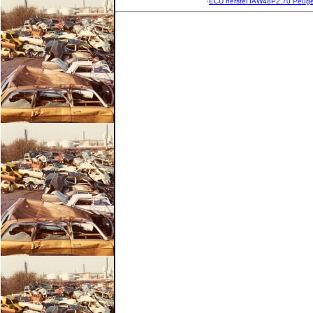
·
ECU herstel IAW48P2.70 Peug