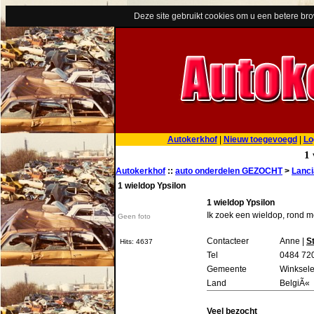
Deze site gebruikt cookies om u een betere br
Autokerkhof
|
Nieuw toegevoegd
|
Lo
1 
Autokerkhof
::
auto onderdelen GEZOCHT
>
Lanci
1 wieldop Ypsilon
1 wieldop Ypsilon
Ik zoek een wieldop, rond me
Geen foto
Contacteer
Anne |
S
Hits: 4637
Tel
0484 72
Gemeente
Winksel
Land
BelgiÃ«
Veel bezocht